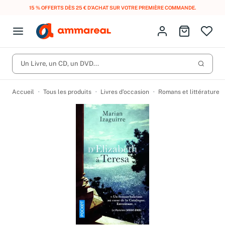
15 % OFFERTS DÈS 25 € D’ACHAT SUR VOTRE PREMIÈRE COMMANDE.
Fermer le menu
Identifiez-vous
Aller au p
Open menu
Livres d’occasion
Lancer 
Un Livre, un CD, un DVD...
CD d'occasion
Produits
Catégories
DVD d'occasion
Accueil
Tous les produits
Livres d’occasion
Romans et littérature
Vinyles d'occasion
Partitions
Culture à 1 €
Vous n'avez pas trouvé l'article que vous cherchiez ?
Activez les notifications dans votre compte pour être alerté dès
Meilleures ventes
qu'il est en stock.
Nos engagements
Créer une alerte