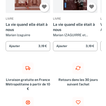
LIVRE
LIVRE
LIV
La vie quand elle était à
La vie quand elle était à
Ver
nous
nous
And
Gau
Marian Izaguirre
Marian IZAGUIRRE et
Séverine ROSSET
Ajouter
3,19 €
Ajouter
3,19 €
A
Livraison gratuite en France
Retours dans les 30 jours
Métropolitaine à partir de 10
suivant l'achat
€