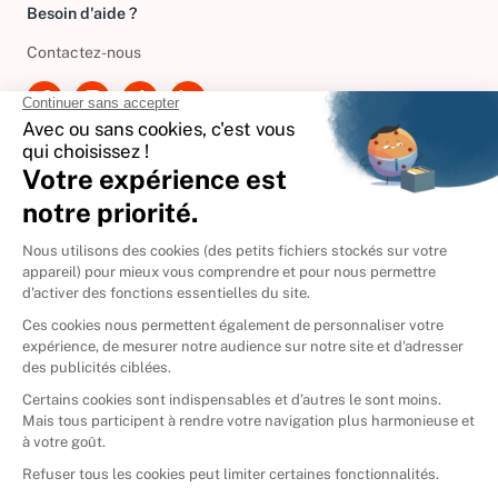
Besoin d'aide ?
Contactez-nous
International
🇪🇸
Espagne
🇩🇪
Allemagne
🇮🇹
Italie
Donner vos livres