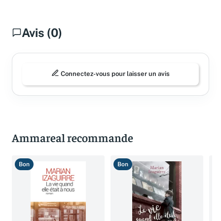
Avis (0)
Connectez-vous pour laisser un avis
Ammareal recommande
Bon
Bon
T