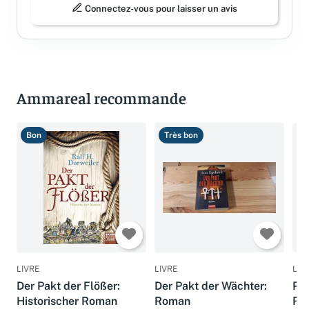
Connectez-vous pour laisser un avis
Ammareal recommande
Bon
Très bon
T
LIVRE
LIVRE
LIV
Der Pakt der Flößer:
Der Pakt der Wächter:
Pak