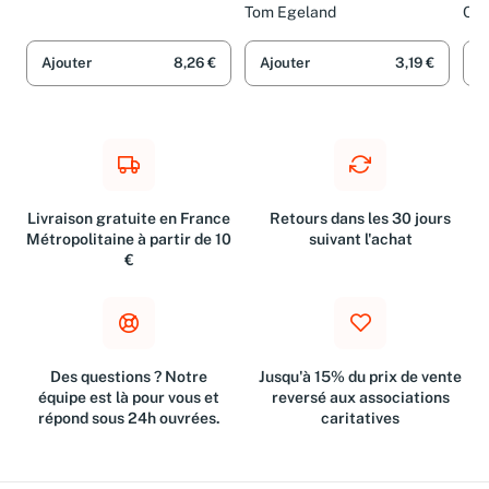
Historischer Roman
Roman
Ro
Tom Egeland
Che
Ajouter
8,26 €
Ajouter
3,19 €
A
Livraison gratuite en France
Retours dans les 30 jours
Métropolitaine à partir de 10
suivant l'achat
€
Des questions ? Notre
Jusqu'à 15% du prix de vente
équipe est là pour vous et
reversé aux associations
répond sous 24h ouvrées.
caritatives