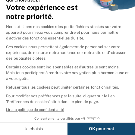
International
🇪🇸
Espagne
🇩🇪
Allemagne
🇮🇹
Italie
Donner vos livres
Ammareal © 2026
Afficher tous les résultats