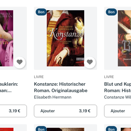
Bon
Bon
LIVRE
LIVRE
auklerin:
Konstanze: Historischer
Blut und Kup
man:
Roman. Originalausgabe
Roman: Hist
man.
Originalaus
Elisabeth Herrmann
Constanze Wi
3,19 €
Ajouter
3,19 €
Ajouter
Bon
Bon