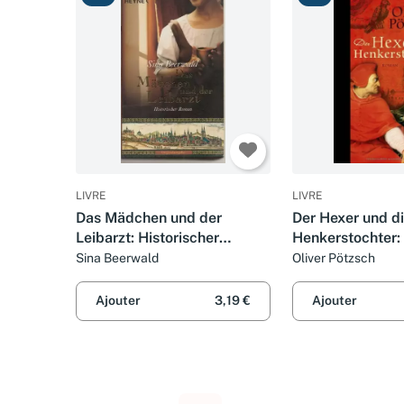
LIVRE
LIVRE
Das Mädchen und der
Der Hexer und d
Leibarzt: Historischer
Henkerstochter: 
Roman: Historischer Roman.
Roman: Historis
Sina Beerwald
Oliver Pötzsch
Originalausgabe
Originalausgabe
Ajouter
3,19 €
Ajouter