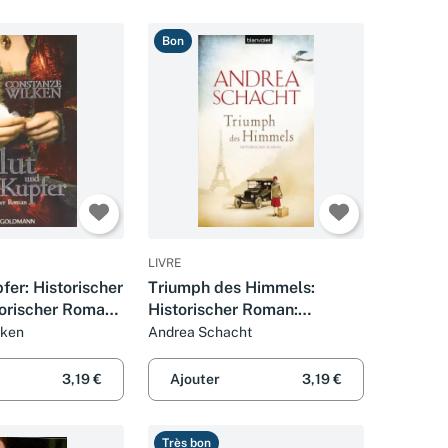
Bon
LIVRE
fer: Historischer
Triumph des Himmels:
orischer Roman.
Historischer Roman:
gabe
Historischer Roman.
lken
Andrea Schacht
Originalausgabe
3,19 €
Ajouter
3,19 €
Très bon