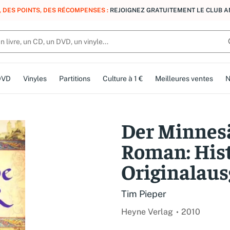
, DES POINTS, DES RÉCOMPENSES :
REJOIGNEZ GRATUITEMENT LE CLUB 
DVD
Vinyles
Partitions
Culture à 1 €
Meilleures ventes
N
Der Minnesä
Roman: His
Originalau
Tim Pieper
Heyne Verlag
2010