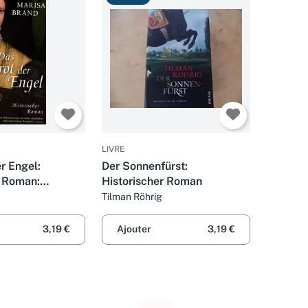
LIVRE
r Engel:
Der Sonnenfürst:
r Roman:
Historischer Roman
r Roman.
Tilman Röhrig
gabe
 Reihe. Bastei
3,19 €
Ajouter
3,19 €
henbücher)