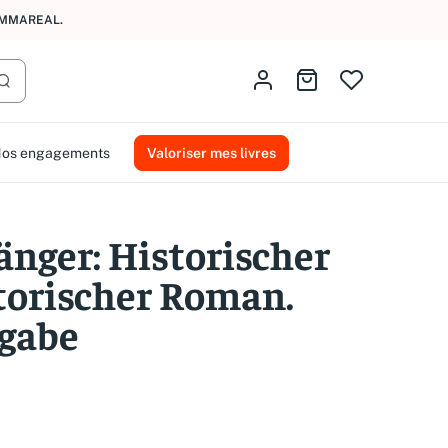
AMMAREAL.
Identifiez-vous
Aller au panier
Lancer la recherche
os engagements
Valoriser mes livres
nger: Historischer
torischer Roman.
sgabe