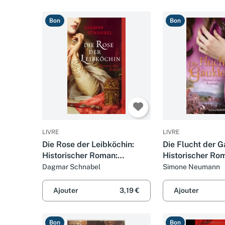
Bon
Bon
LIVRE
LIVRE
Die Rose der Leibköchin:
Die Flucht der G
Historischer Roman:
Historischer Ro
Historischer Roman.
Historischer Ro
Dagmar Schnabel
Simone Neumann
Originalausgabe
Originalausgabe
Ajouter
3,19 €
Ajouter
Bon
Bon