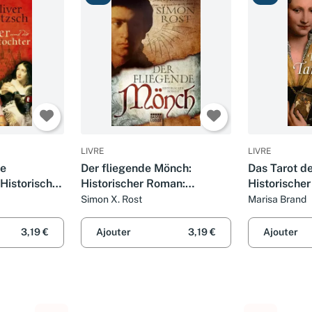
LIVRE
LIVRE
ie
Der fliegende Mönch:
Das Tarot de
Historischer
Historischer Roman:
Historische
cher Roman.
Historischer Roman.
Historische
Simon X. Rost
Marisa Brand
Originalausgabe
Originalaus
(Allgemeine Reihe. Bastei
(Allgemeine
3,19 €
Ajouter
3,19 €
Ajouter
Lübbe Taschenbücher)
Lübbe Tasc