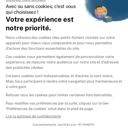
International
🇪🇸
Espagne
🇩🇪
Allemagne
🇮🇹
Italie
Donner vos livres
Ammareal © 2026