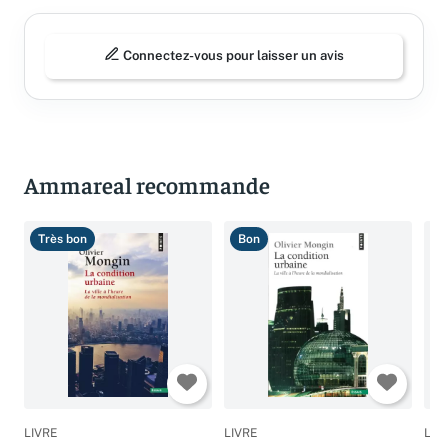
Connectez-vous pour laisser un avis
Ammareal recommande
Très bon
Bon
B
LIVRE
LIVRE
LIV