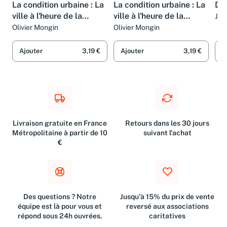
La condition urbaine : La
La condition urbaine : La
De 
ville à l'heure de la
ville à l'heure de la
Jac
Thi
mondialisation
mondialisation
Olivier Mongin
Olivier Mongin
Ron
Car
Ajouter
3,19 €
Ajouter
3,19 €
A
Livraison gratuite en France
Retours dans les 30 jours
Métropolitaine à partir de 10
suivant l'achat
€
Des questions ? Notre
Jusqu'à 15% du prix de vente
équipe est là pour vous et
reversé aux associations
répond sous 24h ouvrées.
caritatives