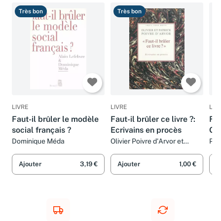
Très bon
Très bon
B
LIVRE
LIVRE
LIV
Faut-il brûler le modèle
Faut-il brûler ce livre ?:
FA
social français ?
Ecrivains en procès
GA
Dominique Méda
Olivier Poivre d'Arvor et
PI
Patrick Poivre d'Arvor
Ajouter
3,19 €
Ajouter
1,00 €
A