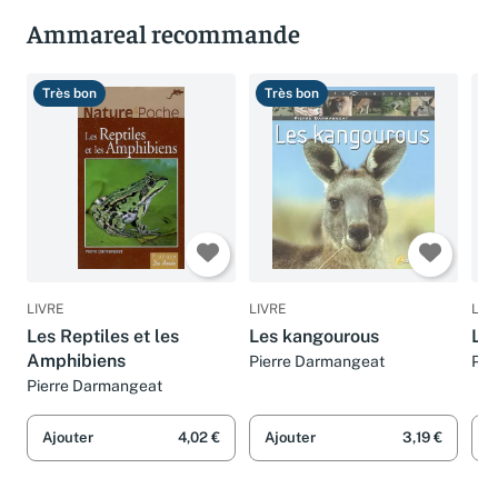
Ammareal recommande
Très bon
Très bon
T
LIVRE
LIVRE
LIV
Les Reptiles et les
Les kangourous
Les
Amphibiens
Pierre Darmangeat
Pie
Pierre Darmangeat
Ajouter
4,02 €
Ajouter
3,19 €
A