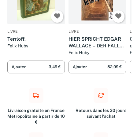
LIVRE
LIVRE
LIV
Terrloff.
HIER SPRICHT EDGAR
Oh 
WALLACE – DER FALL
ern
Felix Huby
NIGHTELMOORE
Pf
Felix Huby
Fel
vo
geb
Ajouter
3,49 €
Ajouter
52,99 €
A
Hu
Livraison gratuite en France
Retours dans les 30 jours
Métropolitaine à partir de 10
suivant l'achat
€