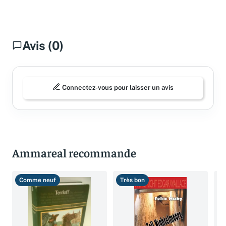
Questions fréquentes
Avis (0)
Connectez-vous pour laisser un avis
Ammareal recommande
Comme neuf
Très bon
B