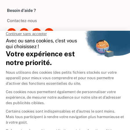
Gérer vos cookies
Besoin d'aide ?
Contactez-nous
International
🇪🇸
Espagne
🇩🇪
Allemagne
🇮🇹
Italie
Donner vos livres