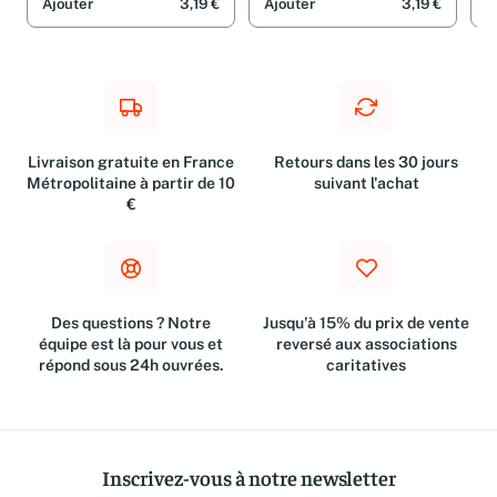
Ajouter
3,19 €
Ajouter
3,19 €
A
Livraison gratuite en France
Retours dans les 30 jours
Métropolitaine à partir de 10
suivant l'achat
€
Des questions ? Notre
Jusqu'à 15% du prix de vente
équipe est là pour vous et
reversé aux associations
répond sous 24h ouvrées.
caritatives
Inscrivez-vous à notre newsletter