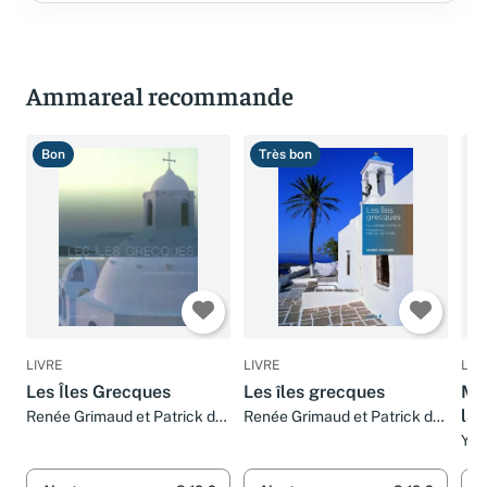
Ammareal recommande
Bon
Très bon
T
LIVRE
LIVRE
LIV
Les Îles Grecques
Les îles grecques
Mys
la 
Renée Grimaud et Patrick de
Renée Grimaud et Patrick de
Wilde
Wilde
Yve
Wil