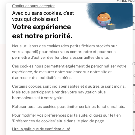
Ainsi, vo
À propos
Informat
Politique de retour
Informatio
Reprendre vos livres
Condition
Qui sommes-nous ?
Mentions 
Foire aux questions
Politique 
Nos engagements
Condition
CD d'occasion
Politique
DVD d'occasion
Gérer vos