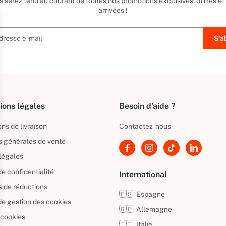
us serez tenu au courant de toutes nos promotions exclusives, offres et
arrivées !
ions légales
Besoin d'aide ?
ns de livraison
Contactez-nous
s générales de vente
légales
de confidentialité
International
s de réductions
🇪🇸
Espagne
 de gestion des cookies
🇩🇪
Allemagne
 cookies
🇮🇹
Italie