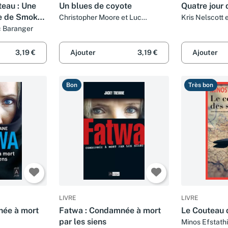
teau : Une
Un blues de coyote
Quatre jour 
te de Smokey
Christopher Moore et Luc
Kris Nelscott e
Baranger
c Baranger
3,19 €
Ajouter
3,19 €
Ajouter
Bon
Très bon
LIVRE
LIVRE
née à mort
Fatwa : Condamnée à mort
Le Couteau d
par les siens
Minos Efstathi