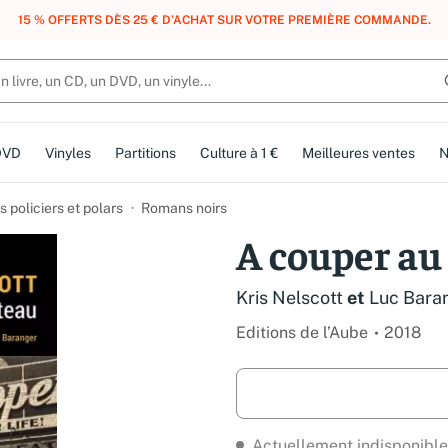
, DES POINTS, DES RÉCOMPENSES :
REJOIGNEZ GRATUITEMENT LE CLUB 
DVD
Vinyles
Partitions
Culture à 1 €
Meilleures ventes
N
 policiers et polars
Romans noirs
A couper au
Kris Nelscott
et
Luc Bara
Editions de l’Aube
2018
Actuellement indisponible