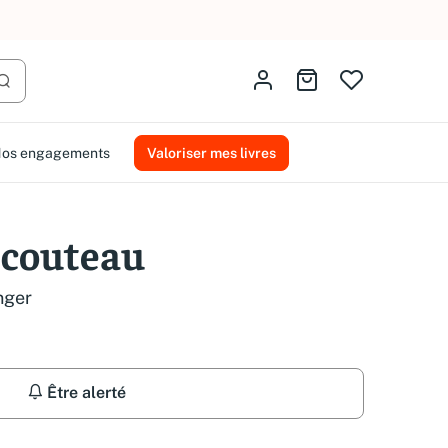
AMMAREAL.
Identifiez-vous
Aller au panier
Lancer la recherche
os engagements
Valoriser mes livres
 couteau
nger
Être alerté