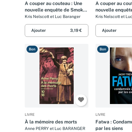
A couper au couteau : Une
A couper au cou
nouvelle enquête de Smokey
nouvelle enquê
Dalton
Dalton
Kris Nelscott et Luc Baranger
Kris Nelscott et Lu
Ajouter
3,19 €
Ajouter
Bon
Bon
LIVRE
LIVRE
À la mémoire des morts
Fatwa : Condam
par les siens
Anne PERRY et Luc BARANGER