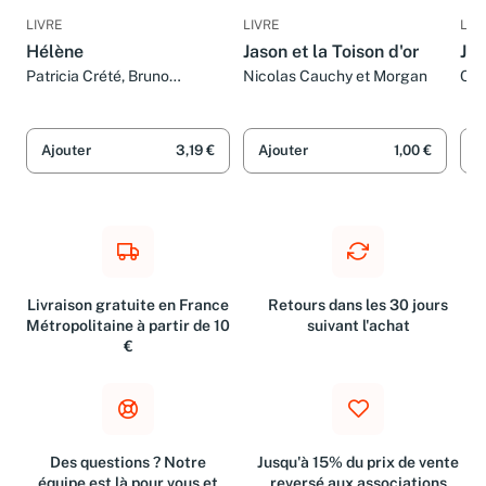
LIVRE
LIVRE
LIV
Hélène
Jason et la Toison d'or
Jas
Patricia Crété, Bruno
Nicolas Cauchy et Morgan
Chr
Wennagel et Mathieu Ferret
Gui
Ajouter
3,19 €
Ajouter
1,00 €
A
Livraison gratuite en France
Retours dans les 30 jours
Métropolitaine à partir de 10
suivant l'achat
€
Des questions ? Notre
Jusqu'à 15% du prix de vente