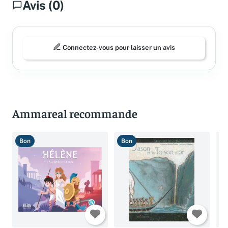
Avis (0)
Connectez-vous pour laisser un avis
Ammareal recommande
Bon
Bon
T