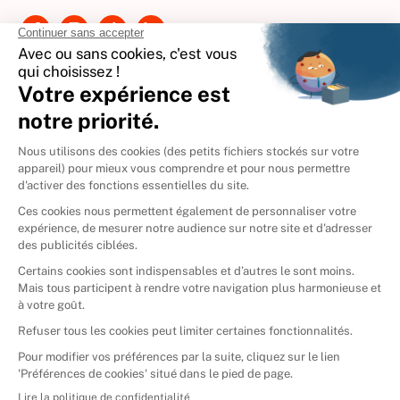
Contactez-nous
International
🇪🇸
Espagne
🇩🇪
Allemagne
🇮🇹
Italie
Donner vos livres