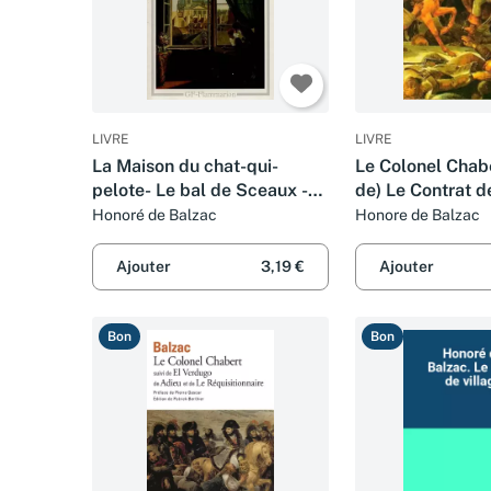
LIVRE
LIVRE
La Maison du chat-qui-
Le Colonel Chaber
pelote- Le bal de Sceaux -
de) Le Contrat 
La Vendetta - La Bourse
Honoré de Balzac
Honore de Balzac
Ajouter
3,19 €
Ajouter
Bon
Bon