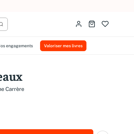
AMMAREAL.
Identifiez-vous
Aller au panier
Lancer la recherche
os engagements
Valoriser mes livres
ceaux
ne Carrère