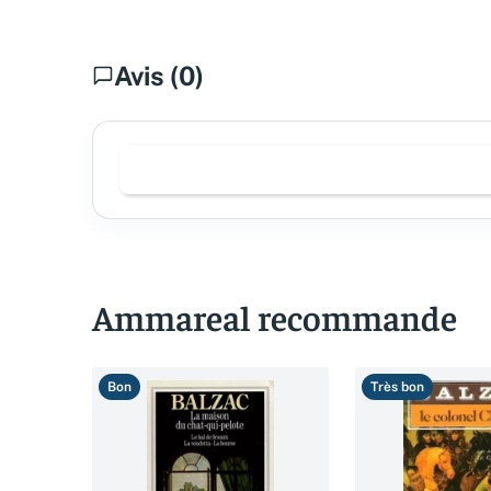
Avis (0)
Ammareal recommande
Bon
Très bon