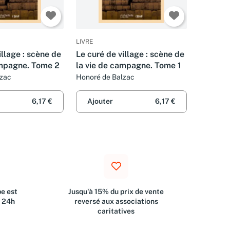
LIVRE
illage : scène de
Le curé de village : scène de
ampagne. Tome 2
la vie de campagne. Tome 1
lzac
Honoré de Balzac
6,17 €
Ajouter
6,17 €
e est
Jusqu'à 15% du prix de vente
s 24h
reversé aux associations
caritatives