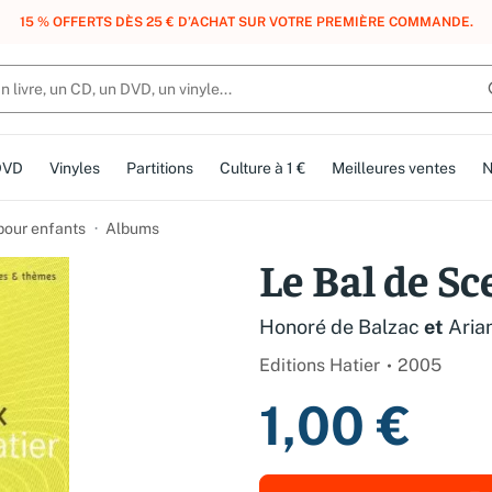
, DES POINTS, DES RÉCOMPENSES :
REJOIGNEZ GRATUITEMENT LE CLUB 
DVD
Vinyles
Partitions
Culture à 1 €
Meilleures ventes
N
 pour enfants
Albums
Le Bal de S
Honoré de Balzac
et
Aria
Editions Hatier
2005
1,00 €