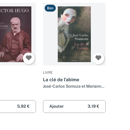
Bon
LIVRE
La clé de l'abîme
José-Carlos Somoza et Marianne
Millon
5,92 €
Ajouter
3,19 €