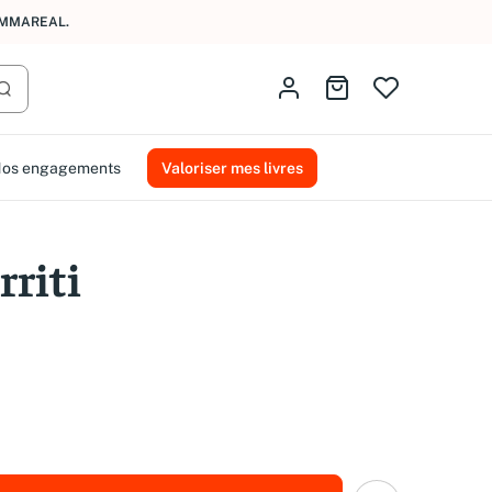
AMMAREAL.
Identifiez-vous
Aller au panier
Lancer la recherche
os engagements
Valoriser mes livres
rriti