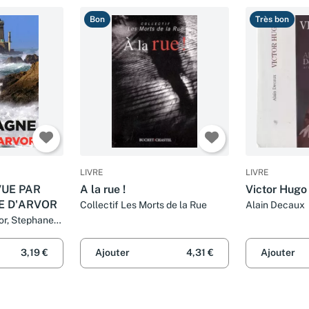
Bon
Très bon
LIVRE
LIVRE
VUE PAR
A la rue !
Victor Hugo
E D'ARVOR
Collectif Les Morts de la Rue
Alain Decaux
vor, Stephane
le
3,19 €
Ajouter
4,31 €
Ajouter