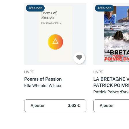
Très bon
Très bon
LIVRE
LIVRE
Poems of Passion
LA BRETAGNE 
PATRICK POIVR
Ella Wheeler Wilcox
Patrick Poivre d'ar
Weiss et Yvon Boel
Ajouter
3,62 €
Ajouter