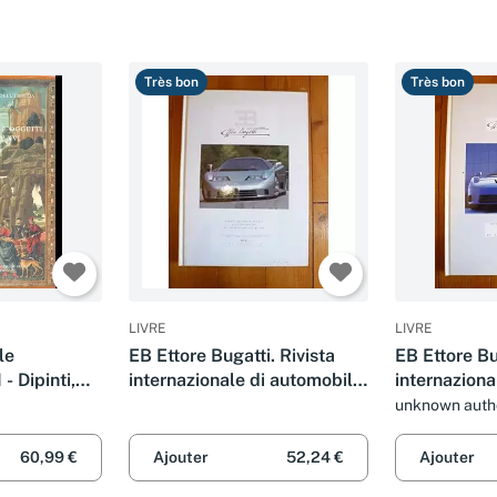
Très bon
Très bon
LIVRE
LIVRE
le
EB Ettore Bugatti. Rivista
EB Ettore Bu
 - Dipinti,
internazionale di automobili
internaziona
i dei secoli
e altri oggetti d'arte (1992)
e altri ogget
unknown auth
(2). Ediz. francese
(1). Ediz. fr
60,99 €
Ajouter
52,24 €
Ajouter