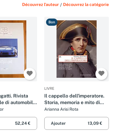
Découvrez l'auteur
/
Découvrez la catégorie
Bon
LIVRE
gatti. Rivista
Il cappello dell'imperatore.
le di automobili
Storia, memoria e mito di
ti d'arte (1992)
Napoleone Bonaparte
or
Arianna Arisi Rota
ancese
attraverso due secoli di culto
dei suoi oggetti
52,24 €
Ajouter
13,09 €