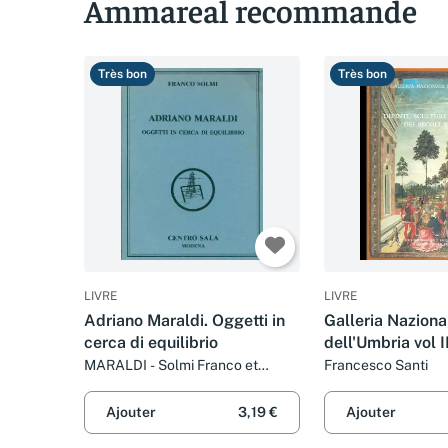
Ammareal recommande
Très bon
Très bon
LIVRE
LIVRE
Adriano Maraldi. Oggetti in
Galleria Naziona
cerca di equilibrio
dell'Umbria vol II
sculture e oggett
MARALDI - Solmi Franco et
Francesco Santi
Centro Sala
XV-XVI
Ajouter
3,19 €
Ajouter