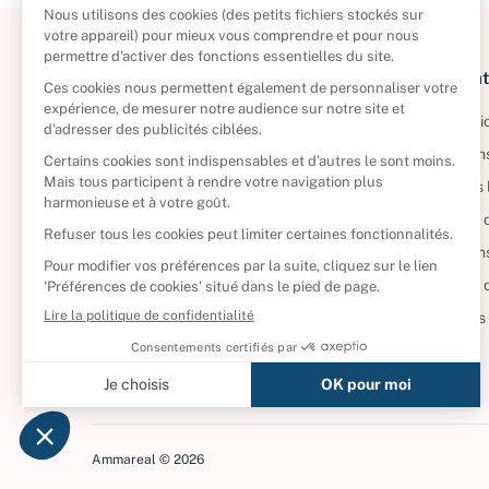
À propos
Informat
Politique de retour
Informatio
Reprendre vos livres
Condition
Qui sommes-nous ?
Mentions 
Foire aux questions
Politique 
Nos engagements
Condition
CD d'occasion
Politique
DVD d'occasion
Gérer vos
Livres d’occasion
Ammareal © 2026