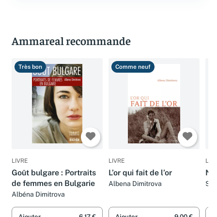
Ammareal recommande
Très bon
Comme neuf
B
LIVRE
LIVRE
LIV
Goût bulgare : Portraits
L’or qui fait de l’or
Naî
de femmes en Bulgarie
Albena Dimitrova
Ste
Albéna Dimitrova