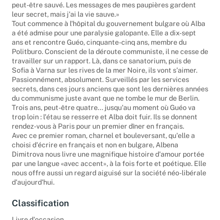
«Le communisme s'est écroulé. Le rapport de Guéo l'aurait
peut-être sauvé. Les messages de mes paupières gardent
leur secret, mais j'ai la vie sauve.»
Tout commence à l'hôpital du gouvernement bulgare où Alba
a été admise pour une paralysie galopante. Elle a dix-sept
ans et rencontre Guéo, cinquante-cinq ans, membre du
Politburo. Conscient de la déroute communiste, il ne cesse de
travailler sur un rapport. Là, dans ce sanatorium, puis de
Sofia à Varna sur les rives de la mer Noire, ils vont s'aimer.
Passionnément, absolument. Surveillés par les services
secrets, dans ces jours anciens que sont les dernières années
du communisme juste avant que ne tombe le mur de Berlin.
Trois ans, peut-être quatre... jusqu'au moment où Guéo va
trop loin : l'étau se resserre et Alba doit fuir. Ils se donnent
rendez-vous à Paris pour un premier dîner en français.
Avec ce premier roman, charnel et bouleversant, qu'elle a
choisi d'écrire en français et non en bulgare, Albena
Dimitrova nous livre une magnifique histoire d'amour portée
par une langue «avec accent», à la fois forte et poétique. Elle
nous offre aussi un regard aiguisé sur la société néo-libérale
d'aujourd'hui.
Classification