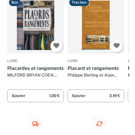
Bon
Très bon
T
LIVRE
LIVRE
LIV
Placardes et rangements
Placard et rangements
Pl
MILFORD BRYAN COEN
Philippe Bierling et Alain
Mar
PATRICIA
Thiébaut
Ajouter
1,00 €
Ajouter
3,19 €
A