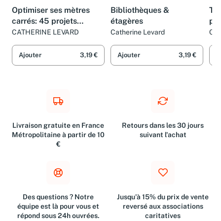
LIVRE
LIVRE
LIV
Optimiser ses mètres
Bibliothèques &
Ter
carrés: 45 projets
étagères
pie
d'agencement et
CATHERINE LEVARD
Catherine Levard
Cat
rangement
Ajouter
3,19 €
Ajouter
3,19 €
A
Livraison gratuite en France
Retours dans les 30 jours
Métropolitaine à partir de 10
suivant l'achat
€
Des questions ? Notre
Jusqu'à 15% du prix de vente
équipe est là pour vous et
reversé aux associations