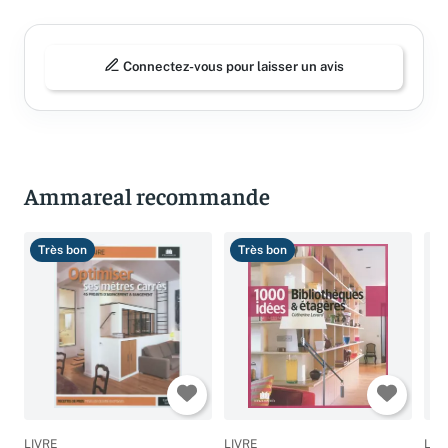
Connectez-vous pour laisser un avis
Ammareal recommande
Très bon
Très bon
T