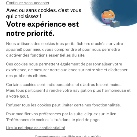
International
🇪🇸
Espagne
🇩🇪
Allemagne
🇮🇹
Italie
Donner vos livres
Ammareal © 2026