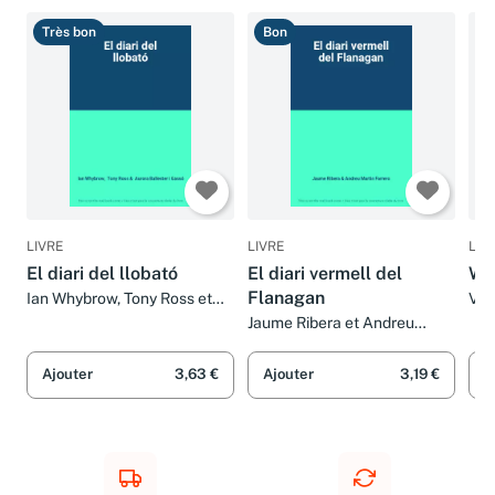
Très bon
Bon
T
LIVRE
LIVRE
LIV
El diari del llobató
El diari vermell del
Wör
Flanagan
Ian Whybrow, Tony Ross et
Vin
Aurora Ballester i Gassó
Jaume Ribera et Andreu
Martin Farrero
Ajouter
3,63 €
Ajouter
3,19 €
A