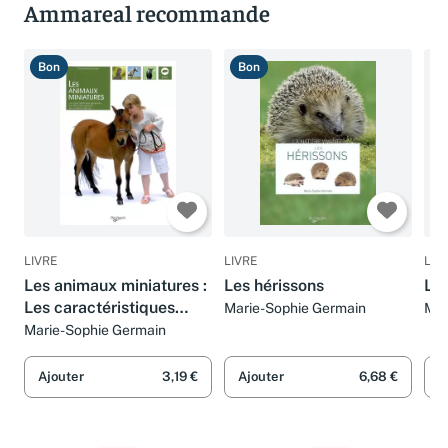
Ammareal recommande
Bon
Bon
T
LIVRE
LIVRE
LIV
Les animaux miniatures :
Les hérissons
Les
Les caractéristiques
Marie-Sophie Germain
Mar
Cla
générales, les
Marie-Sophie Germain
différentes espèces, les
conseils pratiques...
Ajouter
3,19 €
Ajouter
6,68 €
A