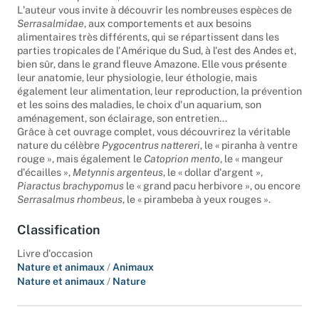
d'écailles de poissons, méritent tout autant d'attention.
L'auteur vous invite à découvrir les nombreuses espèces de
Serrasalmidae
, aux comportements et aux besoins
alimentaires très différents, qui se répartissent dans les
parties tropicales de l'Amérique du Sud, à l'est des Andes et,
bien sûr, dans le grand fleuve Amazone. Elle vous présente
leur anatomie, leur physiologie, leur éthologie, mais
également leur alimentation, leur reproduction, la prévention
et les soins des maladies, le choix d'un aquarium, son
aménagement, son éclairage, son entretien...
Grâce à cet ouvrage complet, vous découvrirez la véritable
nature du célèbre
Pygocentrus nattereri
, le « piranha à ventre
rouge », mais également le
Catoprion mento
, le « mangeur
d'écailles »,
Metynnis argenteus
, le « dollar d'argent »,
Piaractus brachypomus
le « grand pacu herbivore », ou encore
Serrasalmus rhombeus
, le « pirambeba à yeux rouges ».
Classification
Livre d'occasion
Nature et animaux
/
Animaux
Nature et animaux
/
Nature