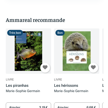
Ammareal recommande
Très bon
Bon
T
LIVRE
LIVRE
LIV
Les piranhas
Les hérissons
Les
Marie-Sophie Germain
Marie-Sophie Germain
Mar
Cla