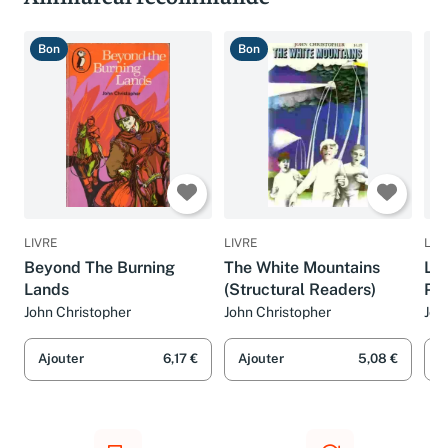
Bon
Bon
B
LIVRE
LIVRE
LIV
Beyond The Burning
The White Mountains
La 
Lands
(Structural Readers)
Po
Bla
John Christopher
John Christopher
Joh
Pos
Ajouter
6,17 €
Ajouter
5,08 €
A