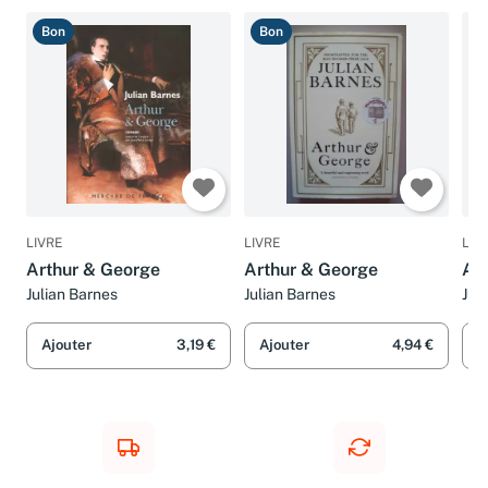
Bon
Bon
T
LIVRE
LIVRE
LIV
Arthur & George
Arthur & George
Ar
Julian Barnes
Julian Barnes
Jul
Ajouter
3,19 €
Ajouter
4,94 €
A