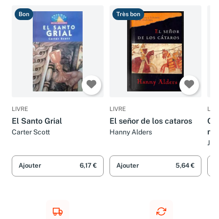
Bon
Très bon
C
LIVRE
LIVRE
LIV
El Santo Grial
El señor de los cataros
Cat
mis
Carter Scott
Hanny Alders
Jua
Ajouter
6,17 €
Ajouter
5,64 €
A