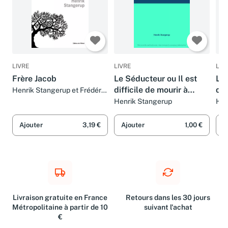
LIVRE
LIVRE
LIV
Frère Jacob
Le Séducteur ou Il est
Le 
difficile de mourir à
dif
Henrik Stangerup et Frédéric
Durand
Dieppe
Di
Henrik Stangerup
Hen
Ajouter
3,19 €
Ajouter
1,00 €
A
Livraison gratuite en France
Retours dans les 30 jours
Métropolitaine à partir de 10
suivant l'achat
€