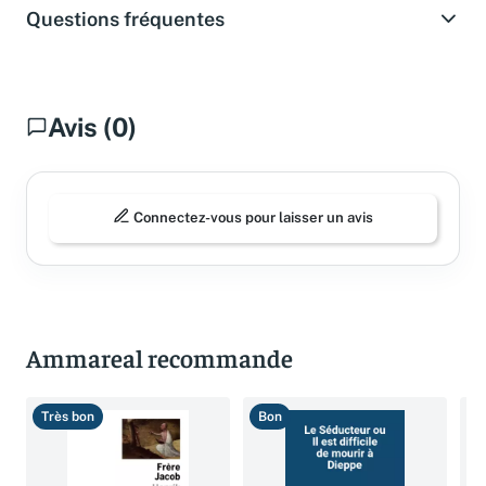
Questions fréquentes
Avis (0)
Connectez-vous pour laisser un avis
Ammareal recommande
Très bon
Bon
T