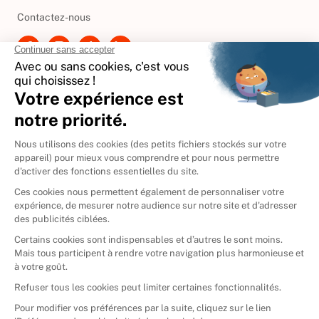
Besoin d'aide ?
Contactez-nous
International
🇪🇸
Espagne
🇩🇪
Allemagne
🇮🇹
Italie
Donner vos livres