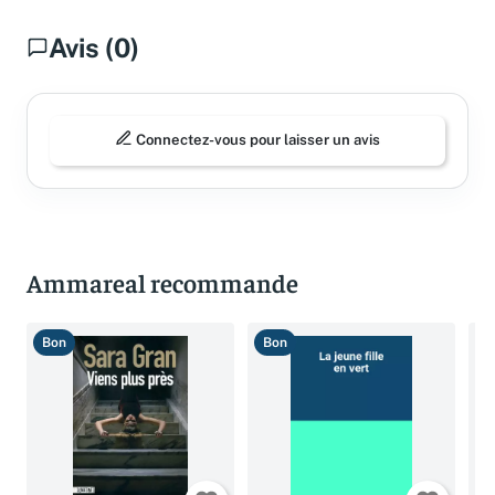
Avis (0)
Connectez-vous pour laisser un avis
Ammareal recommande
Bon
Bon
B