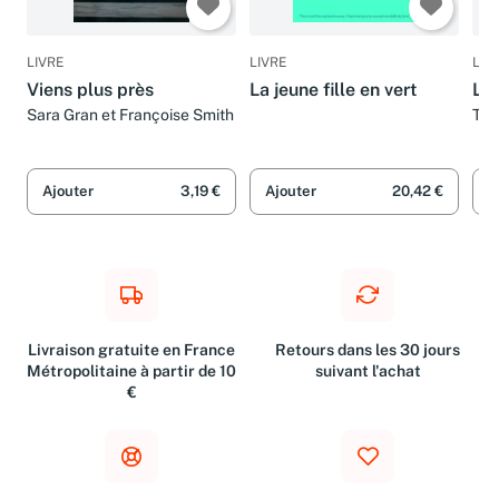
LIVRE
LIVRE
LIV
Viens plus près
La jeune fille en vert
La 
Sara Gran et Françoise Smith
Tra
Ajouter
3,19 €
Ajouter
20,42 €
A
Livraison gratuite en France
Retours dans les 30 jours
Métropolitaine à partir de 10
suivant l'achat
€