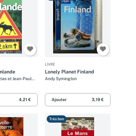
LIVRE
inlande
Lonely Planet Finland
ias et Jean-Paul
Andy Symington
4,21 €
Ajouter
3,19 €
Très bon