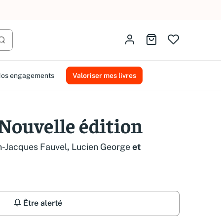
AMMAREAL.
Identifiez-vous
Aller au panier
Lancer la recherche
os engagements
Valoriser mes livres
ouvelle édition
n-Jacques Fauvel
,
Lucien George
et
Être alerté