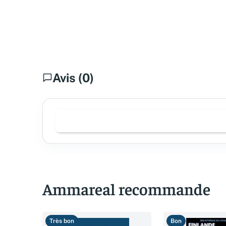
Avis (0)
Ammareal recommande
Très bon
Bon