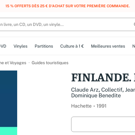
, DES POINTS, DES RÉCOMPENSES :
REJOIGNEZ GRATUITEMENT LE CLUB 
DVD
Vinyles
Partitions
Culture à 1 €
Meilleures ventes
N
me et Voyages
Guides touristiques
FINLANDE. N
Claude Arz
,
Collectif
,
Jea
Dominique Benedite
Hachette
1991