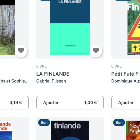
LIVRE
LIVRE
LA FINLANDE
Petit Futé F
ebs et Sophie
Gabriel Plisson
Dominique Auz
Labourdette
3,19 €
Ajouter
1,00 €
Ajouter
Bon
Bon