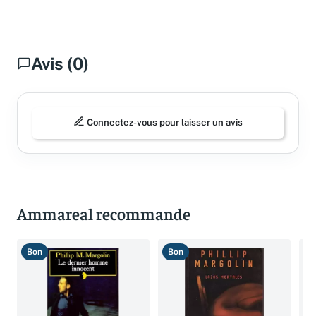
Avis (0)
Connectez-vous pour laisser un avis
Ammareal recommande
Bon
Bon
B