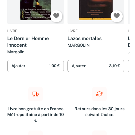
LIVRE
LIVRE
LIV
Le Dernier Homme
Lazos mortales
Le 
innocent
Ba
MARGOLIN
Margolin
Jea
Ajouter
1,00 €
Ajouter
3,19 €
A
Livraison gratuite en France
Retours dans les 30 jours
Métropolitaine à partir de 10
suivant l'achat
€