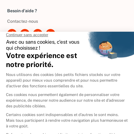
Besoin d'aide ?
Contactez-nous
International
🇪🇸
Espagne
🇩🇪
Allemagne
🇮🇹
Italie
Donner vos livres