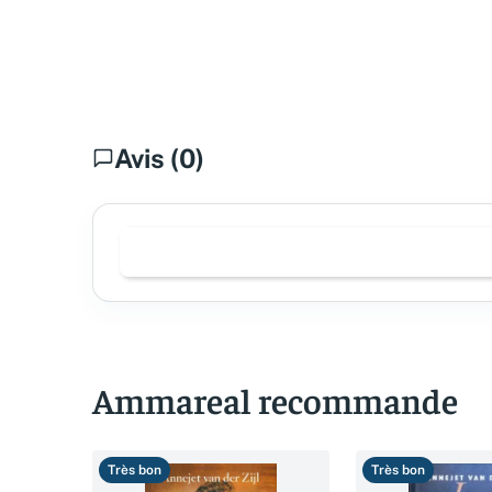
Avis (0)
Ammareal recommande
Très bon
Très bon