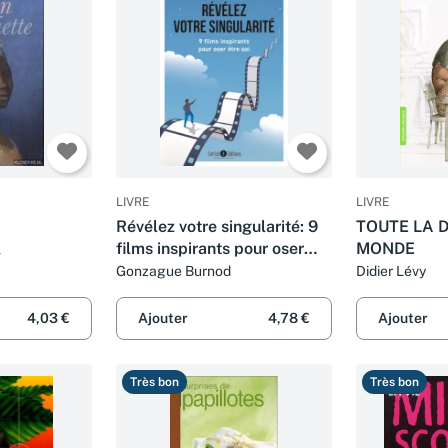
LIVRE
LIVRE
Révélez votre singularité: 9
TOUTE LA 
films inspirants pour oser
MONDE
l
être soi
Gonzague Burnod
Didier Lévy
4,03 €
Ajouter
4,78 €
Ajouter
Très bon
Très bon