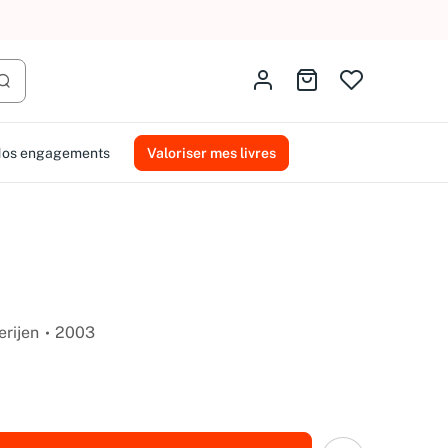
AMMAREAL.
Identifiez-vous
Aller au panier
Lancer la recherche
os engagements
Valoriser mes livres
erijen
2003