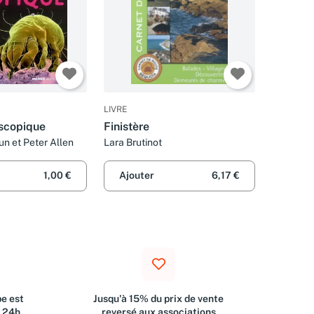
LIVRE
oscopique
Finistère
un et Peter Allen
Lara Brutinot
1,00 €
Ajouter
6,17 €
e est
Jusqu'à 15% du prix de vente
s 24h
reversé aux associations