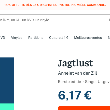
, DES POINTS, DES RÉCOMPENSES :
REJOIGNEZ GRATUITEMENT LE CLUB 
DVD
Vinyles
Partitions
Culture à 1 €
Meilleures ventes
N
Jagtlust
Annejet van der Zijl
Eerste editie
Singel Uitgev
6,17 €