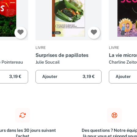
LIVRE
LIVRE
Surprises de papillotes
La vie micr
pe Pointereau
Julie Soucail
Charline Zeito
3,19 €
Ajouter
3,19 €
Ajouter
rs dans les 30 jours suivant
Des questions ? Notre équip
l'achat
là pour vous et répond sou