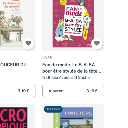
LIVRE
DOUCEUR DU
Fan de mode. Le B-A-BA
pour être stylée de la tête
aux pieds
Nathalie Azoulai et Sophie
Bouxom
3,19 €
Ajouter
3,19 €
Très bon