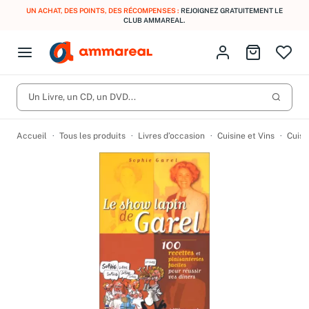
UN ACHAT, DES POINTS, DES RÉCOMPENSES :
REJOIGNEZ GRATUITEMENT LE
CLUB AMMAREAL.
Fermer le menu
Identifiez-vous
Aller au p
Open menu
Livres d’occasion
Lancer 
CD d'occasion
Un Livre, un CD, un DVD...
Produits
Catégories
DVD d'occasion
Accueil
Tous les produits
Livres d’occasion
Cuisine et Vins
Cuisi
Vinyles d'occasion
Partitions
Culture à 1 €
Vous n'avez pas trouvé l'article que vous cherchiez ?
Activez les notifications dans votre compte pour être alerté dès
Meilleures ventes
qu'il est en stock.
Nos engagements
Créer une alerte