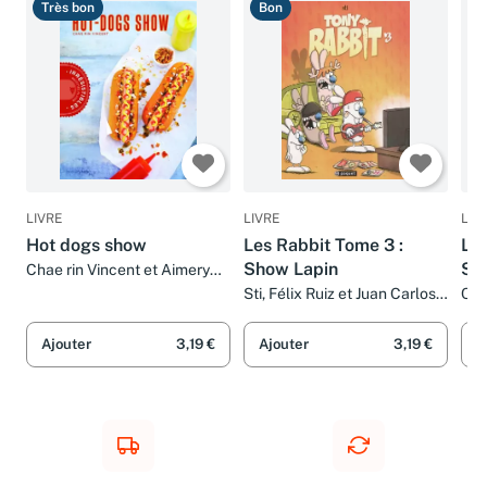
Très bon
Bon
T
LIVRE
LIVRE
LIV
Hot dogs show
Les Rabbit Tome 3 :
Lap
Show Lapin
Sal
Chae rin Vincent et Aimery
Chemin
Sti, Félix Ruiz et Juan Carlos
Col
Gonzales
Ajouter
3,19 €
Ajouter
3,19 €
A