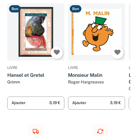
Bon
Bon
T
LIVRE
LIVRE
LIV
Hansel et Gretel
Monsieur Malin
LE
GR
Grimm
Roger Hargreaves
GR
Ajouter
3,19 €
Ajouter
3,19 €
A