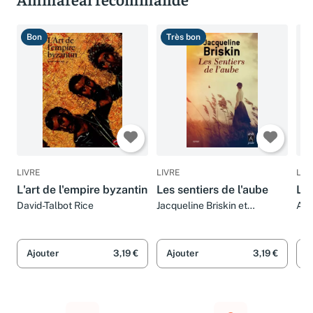
Ammareal recommande
Bon
Très bon
T
LIVRE
LIVRE
LIV
L'art de l'empire byzantin
Les sentiers de l'aube
L'I
David-Talbot Rice
Jacqueline Briskin et
Ale
Dominique Le bourg
Ajouter
3,19 €
Ajouter
3,19 €
A