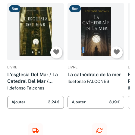
Bon
Bon
T
LIVRE
LIVRE
LIV
L'esglesia Del Mar / La
La cathédrale de la mer
Esc
Catedral Del Mar /
Par
Ildefonso FALCONES
Cathedral of the Sea
Cat
Ildefonso Falcones
Ild
ada
Net
Ajouter
3,24 €
Ajouter
3,19 €
A