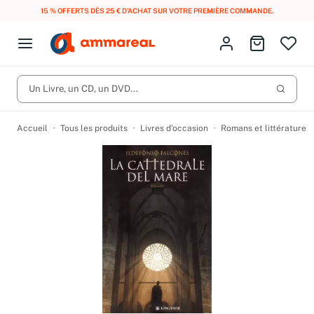
15 % OFFERTS DÈS 25 € D’ACHAT SUR VOTRE PREMIÈRE COMMANDE.
Fermer le menu
Identifiez-vous
Aller au p
Open menu
Livres d’occasion
Lancer 
Un Livre, un CD, un DVD...
CD d'occasion
Produits
Catégories
DVD d'occasion
Accueil
Tous les produits
Livres d’occasion
Romans et littérature
Vinyles d'occasion
Partitions
Culture à 1 €
Vous n'avez pas trouvé l'article que vous cherchiez ?
Activez les notifications dans votre compte pour être alerté dès
Meilleures ventes
qu'il est en stock.
Nos engagements
Créer une alerte