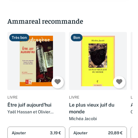
Ammareal recommande
Très bon
Bon
T
LIVRE
LIVRE
LIV
Être juif aujourd'hui
Le plus vieux juif du
Atl
monde
Yaël Hassan et Olivier
Col
Ranson
Michéa Jacobi
Ajouter
3,19 €
Ajouter
20,89 €
A