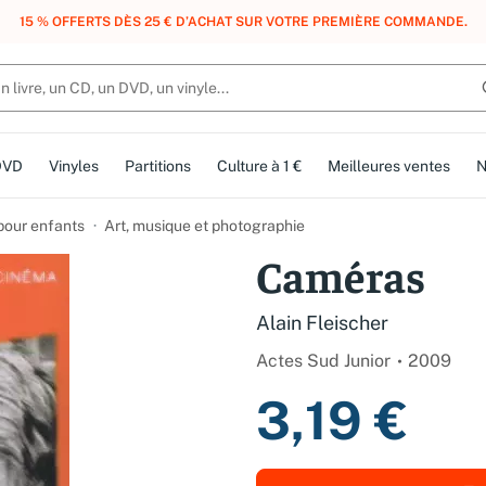
, DES POINTS, DES RÉCOMPENSES :
REJOIGNEZ GRATUITEMENT LE CLUB 
DVD
Vinyles
Partitions
Culture à 1 €
Meilleures ventes
N
 pour enfants
Art, musique et photographie
Caméras
Alain Fleischer
Actes Sud Junior
2009
3,19 €