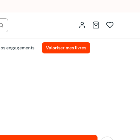
AMMAREAL.
Identifiez-vous
Aller au panier
Lancer la recherche
os engagements
Valoriser mes livres