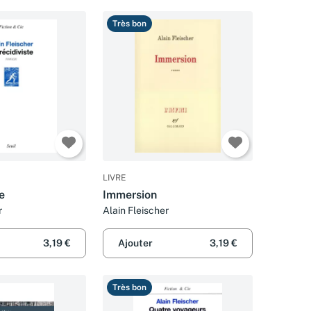
Très bon
LIVRE
e
Immersion
r
Alain Fleischer
3,19 €
Ajouter
3,19 €
Très bon