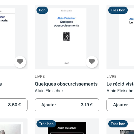
Bon
Très bon
LIVRE
LIVRE
s
Quelques obscurcissements
Le récidivist
Alain Fleischer
Alain Fleische
3,50 €
Ajouter
3,19 €
Ajouter
Très bon
Très bon