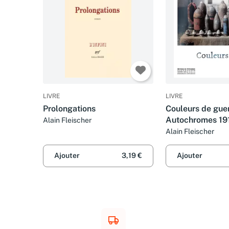
LIVRE
LIVRE
Prolongations
Couleurs de guer
Autochromes 19
Alain Fleischer
Reims & la Marn
Alain Fleischer
Ajouter
3,19 €
Ajouter