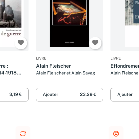
LIVRE
LIVRE
re :
Alain Fleischer
Effondreme
14-1918
Alain Fleischer et Alain Sayag
Alain Fleische
e
3,19 €
Ajouter
23,29 €
Ajouter