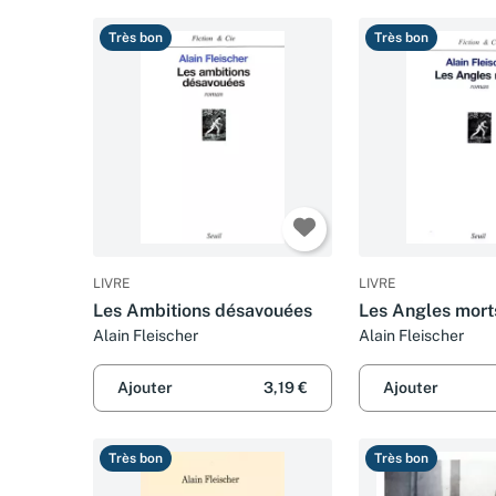
Très bon
Très bon
LIVRE
LIVRE
Les Ambitions désavouées
Les Angles mort
Alain Fleischer
Alain Fleischer
Ajouter
3,19 €
Ajouter
Très bon
Très bon