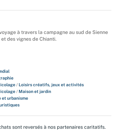
n voyage à travers la campagne au sud de Sienne
 et des vignes de Chianti.
ndial
raphie
bricolage
/
Loisirs créatifs, jeux et activités
bricolage
/
Maison et jardin
 et urbanisme
uristiques
hats sont reversés à nos partenaires caritatifs.