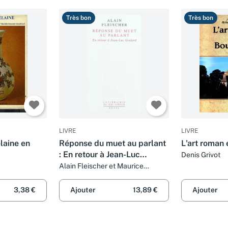
Très bon
Très bon
LIVRE
LIVRE
elaine en
Réponse du muet au parlant
L'art roman
: En retour à Jean-Luc
Denis Grivot
Godard
Alain Fleischer et Maurice
Olender
3,38 €
Ajouter
13,89 €
Ajouter