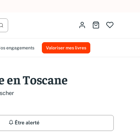
AMMAREAL.
Identifiez-vous
Aller au panier
Lancer la recherche
os engagements
Valoriser mes livres
re en Toscane
ischer
Être alerté