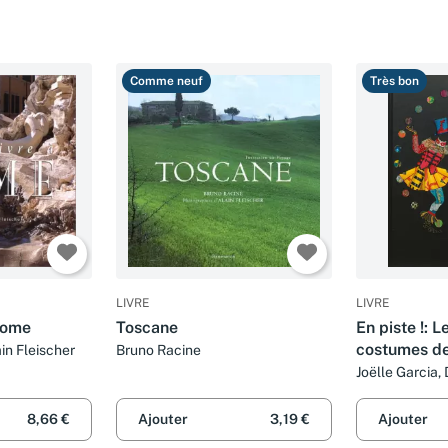
Comme neuf
Très bon
LIVRE
LIVRE
 Rome
Toscane
En piste !: 
costumes de
in Fleischer
Bruno Racine
Joëlle Garcia,
Pascal Jacob, 
Racine
8,66 €
Ajouter
3,19 €
Ajouter