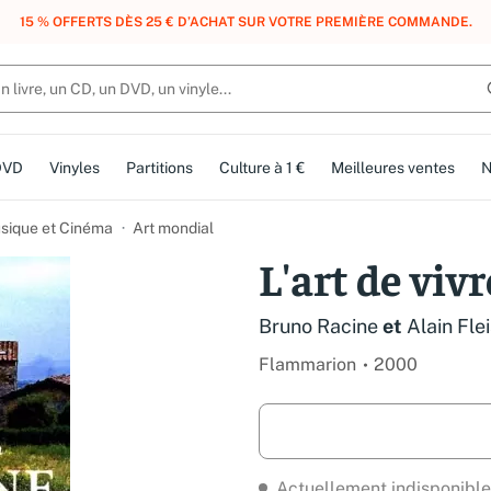
, DES POINTS, DES RÉCOMPENSES :
REJOIGNEZ GRATUITEMENT LE CLUB 
DVD
Vinyles
Partitions
Culture à 1 €
Meilleures ventes
N
usique et Cinéma
Art mondial
L'art de viv
Bruno Racine
et
Alain Fle
Flammarion
2000
Actuellement indisponible