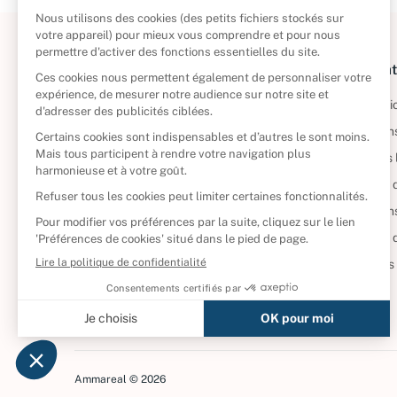
À propos
Informat
Politique de retour
Informatio
Reprendre vos livres
Condition
Qui sommes-nous ?
Mentions 
Foire aux questions
Politique 
Nos engagements
Condition
CD d'occasion
Politique
DVD d'occasion
Gérer vos
Livres d’occasion
Ammareal © 2026