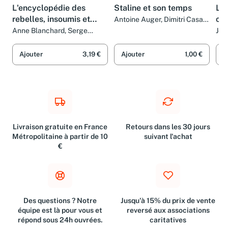
L'encyclopédie des
Staline et son temps
L'e
rebelles, insoumis et
can
Antoine Auger, Dimitri Casali
et Alain Mounier
autres révolutionnaires
aut
Anne Blanchard, Serge
Jea
Bloch, Serge Bloch et Francis
Bla
Mizio
Ser
Ajouter
3,19 €
Ajouter
1,00 €
A
Livraison gratuite en France
Retours dans les 30 jours
Métropolitaine à partir de 10
suivant l'achat
€
Des questions ? Notre
Jusqu'à 15% du prix de vente
équipe est là pour vous et
reversé aux associations
répond sous 24h ouvrées.
caritatives