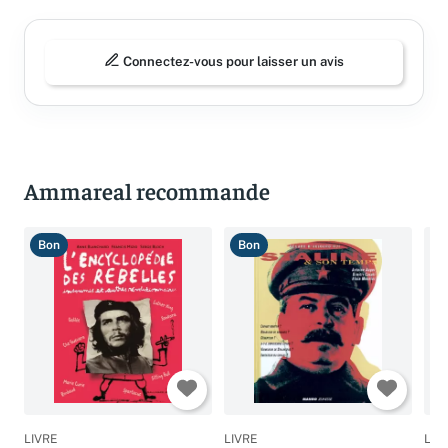
Connectez-vous pour laisser un avis
Ammareal recommande
Bon
Bon
T
LIVRE
LIVRE
LIV