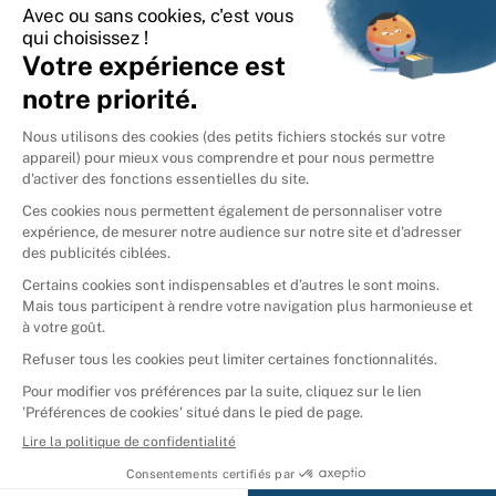
International
🇪🇸
Espagne
🇩🇪
Allemagne
🇮🇹
Italie
Donner vos livres
Ammareal © 2026