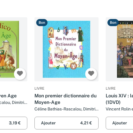
Bon
Bon
LIVRE
LIVRE
yen Age
Mon premier dictionnaire du
Louis XIV : l
Moyen-Age
(1DVD)
alou, Dimitri
n
Céline Bathias-Rascalou, Dimitri
Vincent Rolin e
Casali et Isa Python
3,19 €
Ajouter
4,21 €
Ajouter