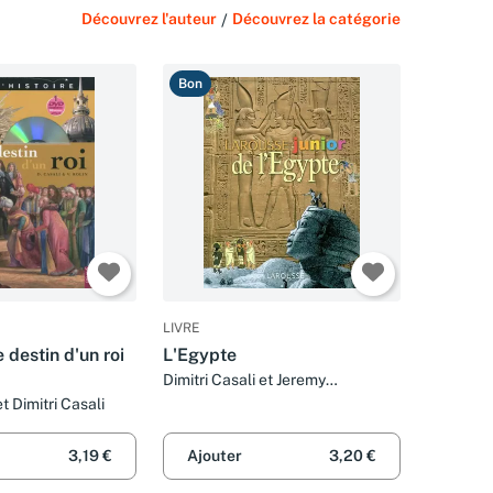
Découvrez l'auteur
/
Découvrez la catégorie
Bon
LIVRE
e destin d'un roi
L'Egypte
Dimitri Casali et Jeremy
Pemberton
t Dimitri Casali
3,19 €
Ajouter
3,20 €