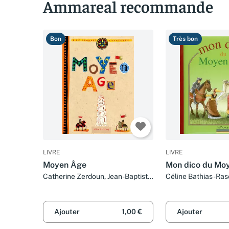
Ammareal recommande
Bon
Très bon
LIVRE
LIVRE
Moyen Âge
Mon dico du Mo
Catherine Zerdoun, Jean-Baptiste
Céline Bathias-Rasc
Rendu, J Bertrand, Dimitri Casali
Casali et Isa Pytho
et Collectif
Ajouter
1,00 €
Ajouter