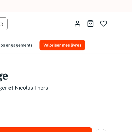
AMMAREAL.
Identifiez-vous
Aller au panier
Lancer la recherche
os engagements
Valoriser mes livres
ge
ger
et
Nicolas Thers