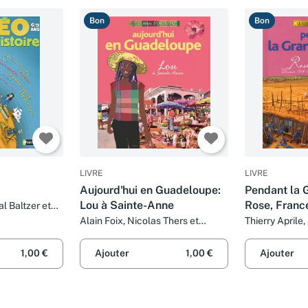
Bon
Bon
LIVRE
LIVRE
Aujourd'hui en Guadeloupe:
Pendant la 
Lou à Sainte-Anne
Rose, Franc
al Baltzer et
Alain Foix, Nicolas Thers et
Thierry Aprile,
Florent Silloray
Nicolas Thers
1,00 €
Ajouter
1,00 €
Ajouter