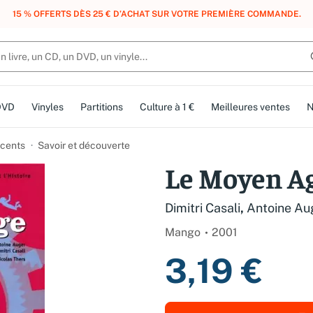
, DES POINTS, DES RÉCOMPENSES :
REJOIGNEZ GRATUITEMENT LE CLUB 
DVD
Vinyles
Partitions
Culture à 1 €
Meilleures ventes
N
cents
Savoir et découverte
Le Moyen A
Dimitri Casali
,
Antoine Au
Mango
2001
3,19 €