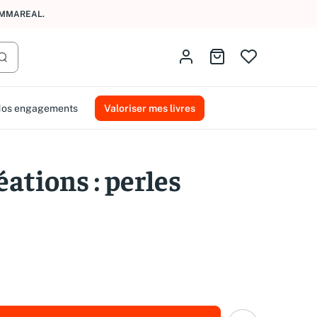
AMMAREAL.
Identifiez-vous
Aller au panier
Lancer la recherche
os engagements
Valoriser mes livres
éations : perles