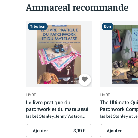
Ammareal recommande
Très bon
Bon
LIVRE
LIVRE
Le livre pratique du
The Ultimate Qui
patchwork et du matelassé
Patchwork Comp
Complete Guide t
Isabel Stanley, Jenny Watson,
Isabel Stanley et 
Gloria Nicol et Founi Guiramand
Patchwork and A
with Over 140 Pr
Ajouter
3,19 €
Ajouter
Projects - Quil