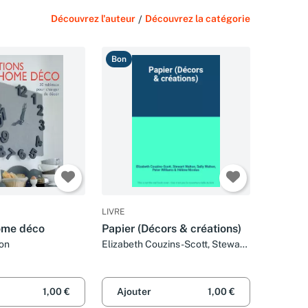
Découvrez l'auteur
/
Découvrez la catégorie
Bon
LIVRE
ome déco
Papier (Décors & créations)
on
Elizabeth Couzins-Scott, Stewart
Walton, Sally Walton, Peter
Williams et Hélène Nicolas
1,00 €
Ajouter
1,00 €