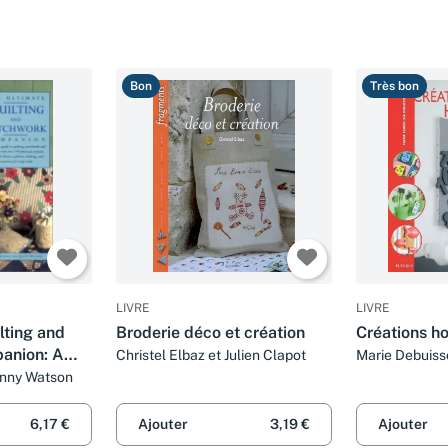
Bon
Très bon
LIVRE
LIVRE
lting and
Broderie déco et création
Créations h
anion: A
Christel Elbaz et Julien Clapot
Marie Debuiss
o Quilting,
Jenny Watson
pplique,
actical
6,17 €
Ajouter
3,19 €
Ajouter