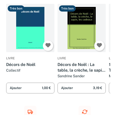
Très bon
Très bon
B
LIVRE
LIVRE
LIV
Décors de Noël
Décors de Noël : La
100
table, la crèche, le sapin,
Tec
Collectif
les cadeaux
réa
Sandrine Sander
Mic
Mou
Ajouter
1,00 €
Ajouter
3,19 €
A