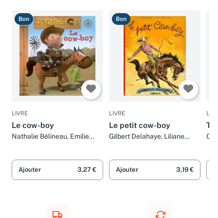
Bon
Bon
B
LIVRE
LIVRE
LIV
Le cow-boy
Le petit cow-boy
To
Nathalie Bélineau, Emilie
Gilbert Delahaye, Liliane
Col
Beaumont et Nicolas
Funcken et Fred Funcken
Francescon
Ajouter
3,27 €
Ajouter
3,19 €
A