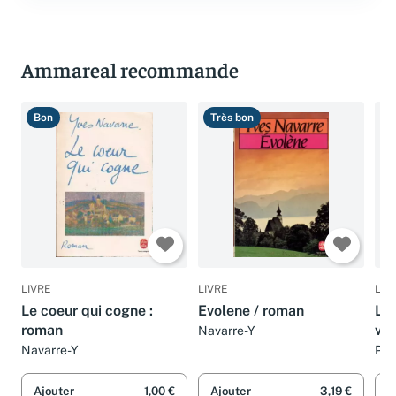
Ammareal recommande
Bon
Très bon
T
LIVRE
LIVRE
LIV
Le coeur qui cogne :
Evolene / roman
Le 
roman
vie
Navarre-Y
Navarre-Y
Phi