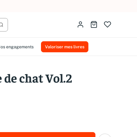
AMMAREAL.
Identifiez-vous
Aller au panier
Lancer la recherche
os engagements
Valoriser mes livres
e de chat Vol.2