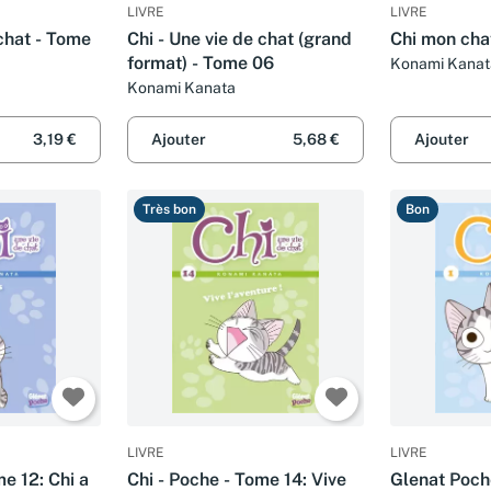
LIVRE
LIVRE
 chat - Tome
Chi - Une vie de chat (grand
Chi mon cha
format) - Tome 06
Konami Kanat
Konami Kanata
3,19 €
Ajouter
5,68 €
Ajouter
Très bon
Bon
LIVRE
LIVRE
me 12: Chi a
Chi - Poche - Tome 14: Vive
Glenat Poche