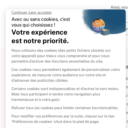
Ainsi, vo
À propos
Informat
Politique de retour
Informatio
Reprendre vos livres
Condition
Qui sommes-nous ?
Mentions 
Foire aux questions
Politique 
Nos engagements
Condition
CD d'occasion
Politique