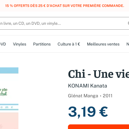
, DES POINTS, DES RÉCOMPENSES :
REJOIGNEZ GRATUITEMENT LE CLUB 
DVD
Vinyles
Partitions
Culture à 1 €
Meilleures ventes
N
Chi - Une vi
KONAMI Kanata
Glénat Manga
2011
3,19 €