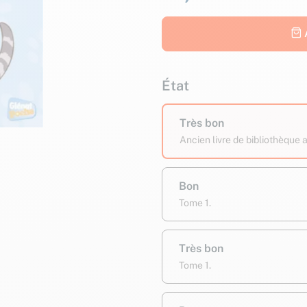
État
Très bon
Ancien livre de bibliothèque
Bon
Tome 1.
Très bon
Tome 1.