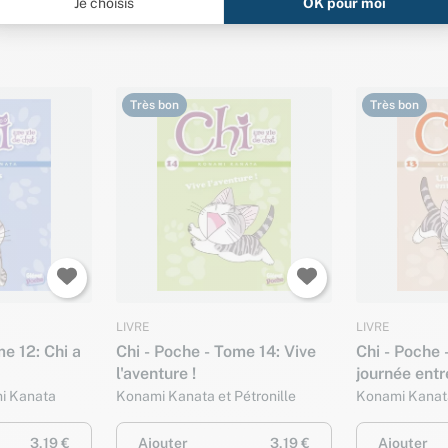
Très bon
Très bon
LIVRE
LIVRE
me 12: Chi a
Chi - Poche - Tome 14: Vive
Chi - Poche 
l'aventure !
journée entr
mi Kanata
Konami Kanata et Pétronille
Konami Kanata
3,19 €
Ajouter
3,19 €
Ajouter