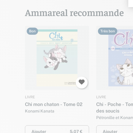
Ammareal recommande
Bon
Très bon
LIVRE
LIVRE
Chi mon chaton - Tome 02
Chi - Poche - To
des soucis
Konami Kanata
Pétronille et Kona
Ajouter
5,07 €
Ajouter