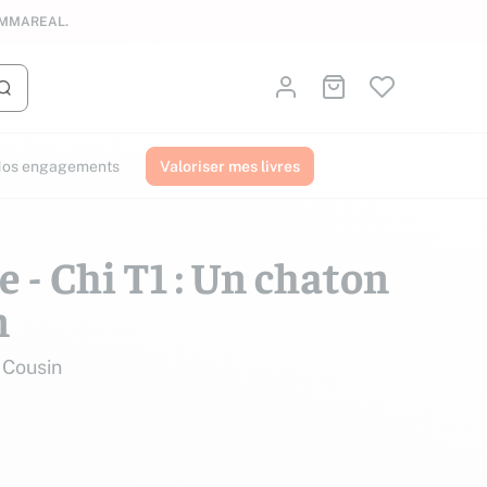
AMMAREAL.
Identifiez-vous
Aller au panier
Lancer la recherche
os engagements
Valoriser mes livres
 - Chi T1 : Un chaton
n
 Cousin