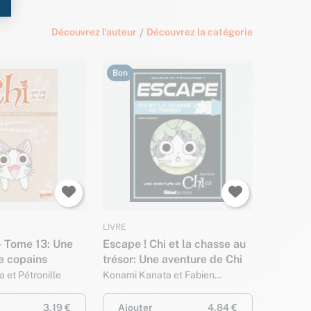
Découvrez l'auteur
/
Découvrez la catégorie
Bon
LIVRE
- Tome 13: Une
Escape ! Chi et la chasse au
e copains
trésor: Une aventure de Chi
 et Pétronille
Konami Kanata et Fabien
Fernandez
3,19 €
Ajouter
4,84 €