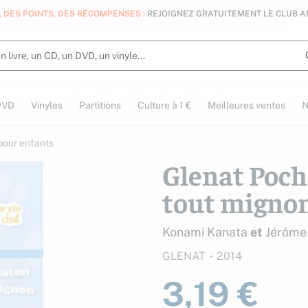
, DES POINTS, DES RÉCOMPENSES :
REJOIGNEZ GRATUITEMENT LE CLUB 
DVD
Vinyles
Partitions
Culture à 1 €
Meilleures ventes
N
 pour enfants
Glenat Poche
tout migno
Konami Kanata
et
Jérôme
GLENAT
2014
3,19 €