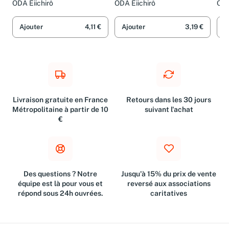
ODA Eiichirô
ODA Eiichirô
ODA
Ajouter
4,11 €
Ajouter
3,19 €
A
Livraison gratuite en France
Retours dans les 30 jours
Métropolitaine à partir de 10
suivant l'achat
€
Des questions ? Notre
Jusqu'à 15% du prix de vente
équipe est là pour vous et
reversé aux associations
répond sous 24h ouvrées.
caritatives