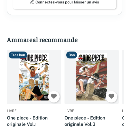
Connectez-vous pour laisser un avis
Ammareal recommande
Très bon
Bon
T
LIVRE
LIVRE
LIV
One piece - Edition
One piece - Edition
One
originale Vol.1
originale Vol.3
ori