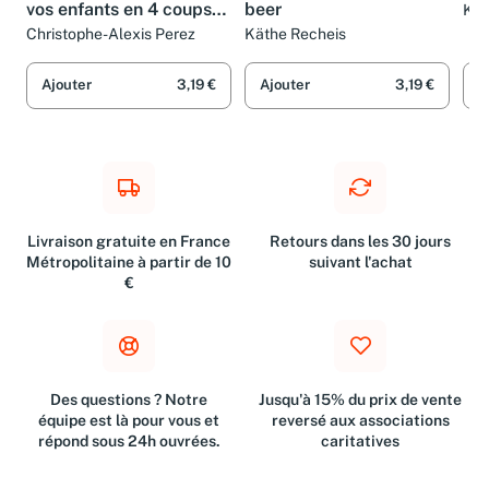
Dessine-moi...: Épatez
De wilde jongen en de
Le
vos enfants en 4 coups
beer
Kee
de crayon
Christophe-Alexis Perez
Käthe Recheis
Ajouter
3,19 €
Ajouter
3,19 €
A
Livraison gratuite en France
Retours dans les 30 jours
Métropolitaine à partir de 10
suivant l'achat
€
Des questions ? Notre
Jusqu'à 15% du prix de vente
équipe est là pour vous et
reversé aux associations
répond sous 24h ouvrées.
caritatives