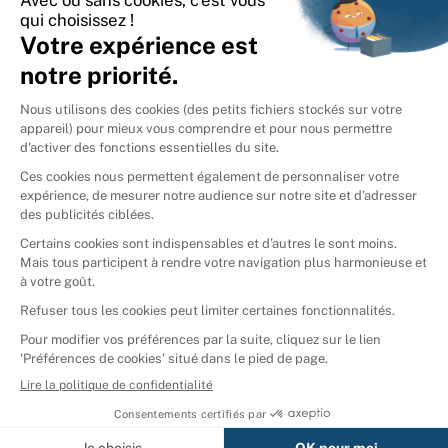
International
🇪🇸
Espagne
🇩🇪
Allemagne
🇮🇹
Italie
Donner vos livres
Ammareal © 2026
Afficher tous les résultats