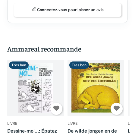
Connectez-vous pour laisser un avis
Ammareal recommande
Très bon
Très bon
T
LIVRE
LIVRE
LIV