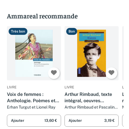
Ammareal recommande
Très bon
Bon
T
LIVRE
LIVRE
LIV
Voix de femmes :
Arthur Rimbaud, texte
Les
Anthologie. Poèmes et
intégral, oeuvres
man
photographies du monde
poétiques
Ri
Erhan Turgut et Lionel Ray
Arthur Rimbaud et Pascaline
Nat
Mourier-Casile
Ros
entier
Emm
Ajouter
13,60 €
Ajouter
3,19 €
A
d'A