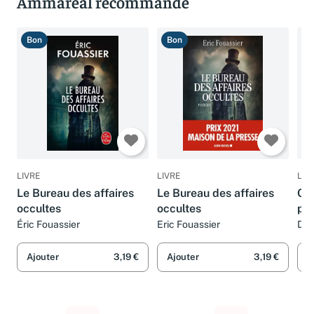
Ammareal recommande
Bon
Bon
T
LIVRE
LIVRE
LIV
Le Bureau des affaires
Le Bureau des affaires
Cod
occultes
occultes
pu
Éric Fouassier
Eric Fouassier
Did
Eri
Cor
Ajouter
3,19 €
Ajouter
3,19 €
A