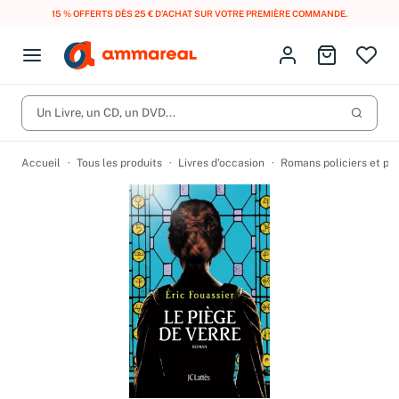
15 % OFFERTS DÈS 25 € D’ACHAT SUR VOTRE PREMIÈRE COMMANDE.
Fermer le menu
Identifiez-vous
Aller au p
Open menu
Livres d’occasion
Lancer 
Un Livre, un CD, un DVD...
CD d'occasion
Produits
Catégories
DVD d'occasion
Accueil
Tous les produits
Livres d’occasion
Romans policiers et po
Vinyles d'occasion
Partitions
Culture à 1 €
Vous n'avez pas trouvé l'article que vous cherchiez ?
Activez les notifications dans votre compte pour être alerté dès
Meilleures ventes
qu'il est en stock.
Nos engagements
Créer une alerte