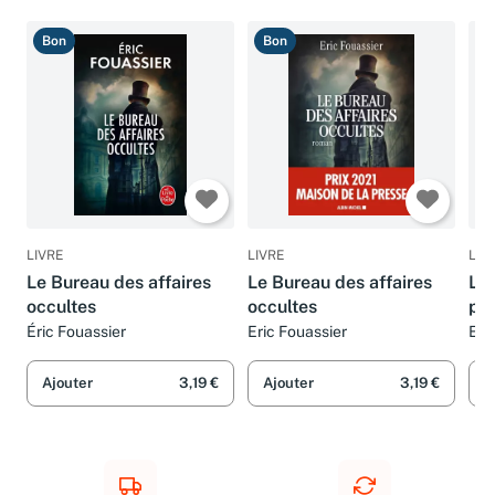
Bon
Bon
B
LIVRE
LIVRE
LIV
Le Bureau des affaires
Le Bureau des affaires
Le 
occultes
occultes
pha
Exi
Éric Fouassier
Eric Fouassier
Eri
Lég
Ajouter
3,19 €
Ajouter
3,19 €
A