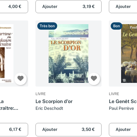
4,00 €
Ajouter
3,19 €
Ajouter
Très bon
Bon
LIVRE
LIVRE
La
Le Scorpion d'or
Le Genêt Sc
raître:
Eric Deschodt
Paul Perrève
6,17 €
Ajouter
3,50 €
Ajouter