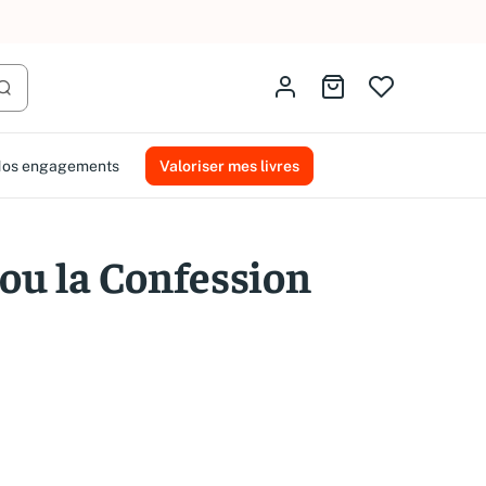
AMMAREAL.
Identifiez-vous
Aller au panier
Lancer la recherche
os engagements
Valoriser mes livres
 ou la Confession