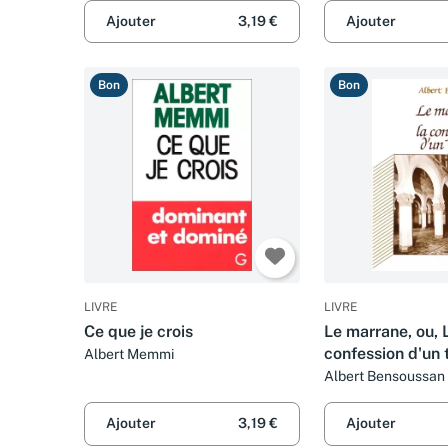
Ajouter
3,19 €
Ajouter
Bon
Bon
LIVRE
LIVRE
Ce que je crois
Le marrane, ou, 
confession d'un t
Albert Memmi
Roman
Albert Bensoussan
Ajouter
3,19 €
Ajouter