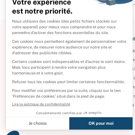
À propos
Informat
Politique de retour
Informatio
Reprendre vos livres
Condition
Qui sommes-nous ?
Mentions 
Foire aux questions
Politique 
Nos engagements
Condition
CD d'occasion
Politique
DVD d'occasion
Gérer vos
Livres d’occasion