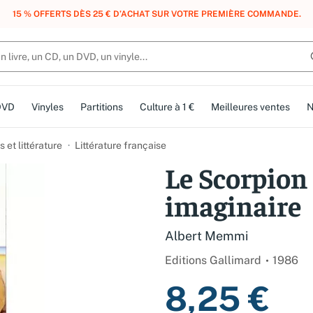
, DES POINTS, DES RÉCOMPENSES :
REJOIGNEZ GRATUITEMENT LE CLUB 
DVD
Vinyles
Partitions
Culture à 1 €
Meilleures ventes
N
et littérature
Littérature française
Le Scorpion
imaginaire
Albert Memmi
Editions Gallimard
1986
8,25 €