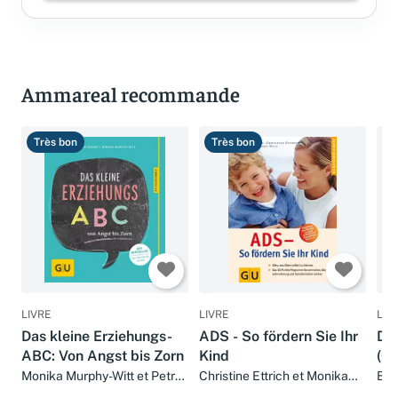
Ammareal recommande
Très bon
Très bon
B
LIVRE
LIVRE
LIV
Das kleine Erziehungs-
ADS - So fördern Sie Ihr
Da
ABC: Von Angst bis Zorn
Kind
(G
Kin
Monika Murphy-Witt et Petra
Christine Ettrich et Monika
Bir
Stamer-Brandt
Murphy-Witt
Man