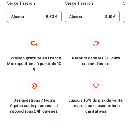
vivre les secrets en
pour les bébés: Non au
pou
famille
formatage des cerveaux
fo
Serge Tisseron
Serge Tisseron
Ser
!
Ajouter
5,63 €
Ajouter
3,19 €
A
Livraison gratuite en France
Retours dans les 30 jours
Métropolitaine à partir de 10
suivant l'achat
€
Des questions ? Notre
Jusqu'à 15% du prix de vente
équipe est là pour vous et
reversé aux associations
répond sous 24h ouvrées.
caritatives