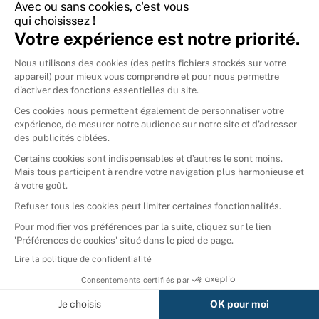
International
🇪🇸
Espagne
🇩🇪
Allemagne
🇮🇹
Italie
Donner vos livres
Ammareal © 2026
Afficher tous les résultats