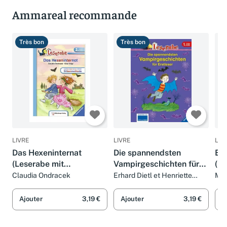
Ammareal recommande
Très bon
Très bon
B
LIVRE
LIVRE
LIV
Das Hexeninternat
Die spannendsten
Ein
(Leserabe mit
Vampirgeschichten für
(Le
Mildenberger
Erstleser: Mit Leserätsel
Mi
Claudia Ondracek
Erhard Dietl et Henriette
Man
Wich
Silbenmethode)
(Leserabe -
Si
Sonderausgaben)
Ajouter
3,19 €
Ajouter
3,19 €
A