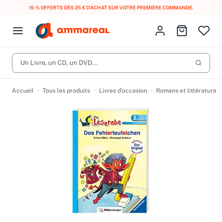
15 % OFFERTS DÈS 25 € D’ACHAT SUR VOTRE PREMIÈRE COMMANDE.
Fermer le menu
Identifiez-vous
Aller au p
Open menu
Livres d’occasion
Lancer 
Un Livre, un CD, un DVD...
CD d'occasion
Produits
Catégories
DVD d'occasion
Accueil
Tous les produits
Livres d’occasion
Romans et littérature
Vinyles d'occasion
Partitions
Culture à 1 €
Vous n'avez pas trouvé l'article que vous cherchiez ?
Activez les notifications dans votre compte pour être alerté dès
Meilleures ventes
qu'il est en stock.
Nos engagements
Créer une alerte